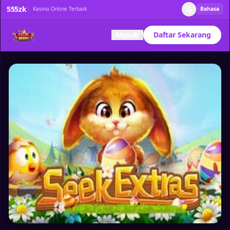
555zk
Kasino Online Terbaik
Bahasa
Masuk
Daftar Sekarang