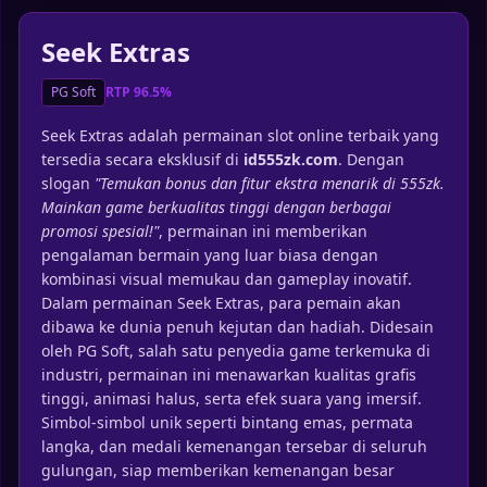
▶
Seek Extras
PG Soft
RTP 96.5%
Seek Extras adalah permainan slot online terbaik yang
tersedia secara eksklusif di
id555zk.com
. Dengan
slogan
"Temukan bonus dan fitur ekstra menarik di 555zk.
Mainkan game berkualitas tinggi dengan berbagai
promosi spesial!"
, permainan ini memberikan
pengalaman bermain yang luar biasa dengan
kombinasi visual memukau dan gameplay inovatif.
Dalam permainan Seek Extras, para pemain akan
dibawa ke dunia penuh kejutan dan hadiah. Didesain
oleh PG Soft, salah satu penyedia game terkemuka di
industri, permainan ini menawarkan kualitas grafis
tinggi, animasi halus, serta efek suara yang imersif.
Simbol-simbol unik seperti bintang emas, permata
langka, dan medali kemenangan tersebar di seluruh
gulungan, siap memberikan kemenangan besar