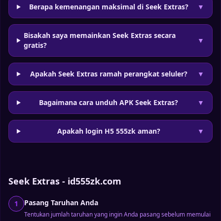
Berapa kemenangan maksimal di Seek Extras?
▼
Bisakah saya memainkan Seek Extras secara
▼
gratis?
Apakah Seek Extras ramah perangkat seluler?
▼
Bagaimana cara unduh APK Seek Extras?
▼
Apakah login H5 555zk aman?
▼
Seek Extras - id555zk.com
Pasang Taruhan Anda
1
Tentukan jumlah taruhan yang ingin Anda pasang sebelum memulai