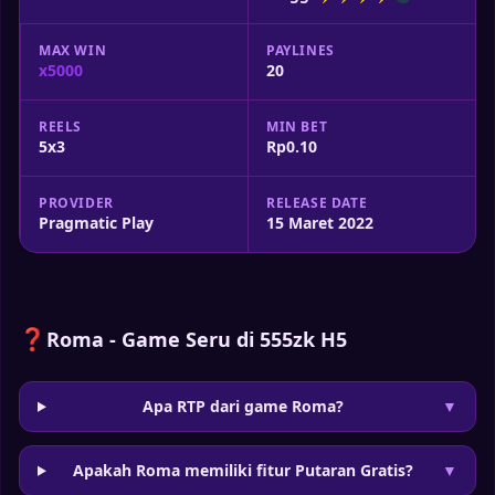
MAX WIN
PAYLINES
x5000
20
REELS
MIN BET
5x3
Rp0.10
PROVIDER
RELEASE DATE
Pragmatic Play
15 Maret 2022
❓
Roma - Game Seru di 555zk H5
Apa RTP dari game Roma?
▼
Apakah Roma memiliki fitur Putaran Gratis?
▼