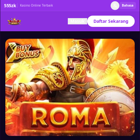
555zk
Kasino Online Terbaik
Bahasa
Masuk
Daftar Sekarang