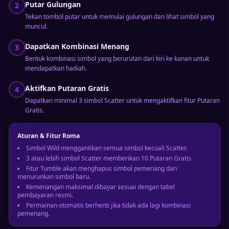
Putar Gulungan
2
Tekan tombol putar untuk memulai gulungan dan lihat simbol yang
muncul.
Dapatkan Kombinasi Menang
3
Bentuk kombinasi simbol yang berurutan dari kiri ke kanan untuk
mendapatkan hadiah.
Aktifkan Putaran Gratis
4
Dapatkan minimal 3 simbol Scatter untuk mengaktifkan fitur Putaran
Gratis.
Aturan & Fitur Roma
Simbol Wild menggantikan semua simbol kecuali Scatter.
3 atau lebih simbol Scatter memberikan 10 Putaran Gratis.
Fitur Tumble akan menghapus simbol pemenang dan
menurunkan simbol baru.
Kemenangan maksimal dibayar sesuai dengan tabel
pembayaran resmi.
Permainan otomatis berhenti jika tidak ada lagi kombinasi
pemenang.