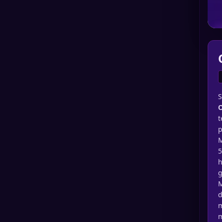
S
O
t
p
M
5
h
g
d
m
m