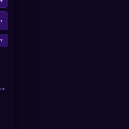
▼
▼
▼
ngin