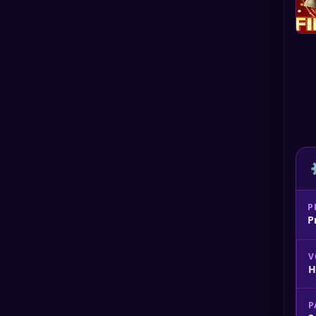
P
P
V
P