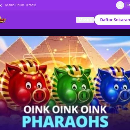
k
Kasino Online Terbaik
B
Masuk
Daftar Sekara