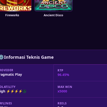
Fireworks
Ancient Disco
⚙️
Informasi Teknis Game
ROVIDER
RTP
ragmatic Play
96.45%
OLATILITY
MAX WIN
High ⚡⚡⚡⚡🌑
x5000
AYLINES
REELS