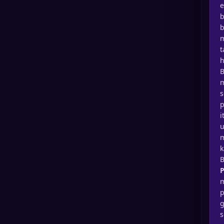
e
b
b
m
t
h
B
m
s
p
i
u
m
k
B
m
p
g
s