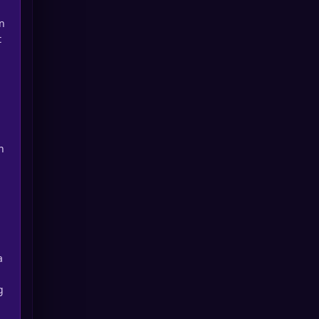
an
t
n
a
g