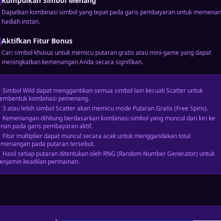
Kumpulkan Simbol Menang
Dapatkan kombinasi simbol yang tepat pada garis pembayaran untuk memena
hadiah instan.
Aktifkan Fitur Bonus
Cari simbol khusus untuk memicu putaran gratis atau mini-game yang dapat
meningkatkan kemenangan Anda secara signifikan.
Simbol Wild dapat menggantikan semua simbol lain kecuali Scatter untuk
embentuk kombinasi pemenang.
3 atau lebih simbol Scatter akan memicu mode Putaran Gratis (Free Spins).
Kemenangan dihitung berdasarkan kombinasi simbol yang muncul dari kiri ke
nan pada garis pembayaran aktif.
Fitur multiplier dapat muncul secara acak untuk menggandakan total
emenangan pada putaran tersebut.
Hasil setiap putaran ditentukan oleh RNG (Random Number Generator) untuk
enjamin keadilan permainan.